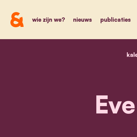
wie zijn we?
nieuws
publicaties
kal
Eve