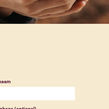
naam
phone (optional)