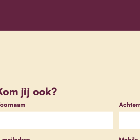
Kom jij ook?
oornaam
Achter
-mailadres
Mobile 