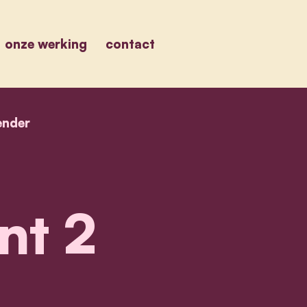
onze werking
contact
ender
home
event 2
nt 2